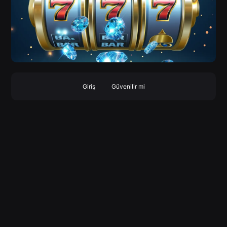
Giriş
Güvenilir mi