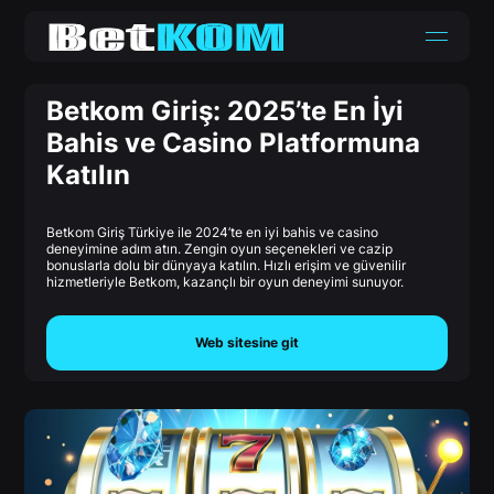
Betkom Giriş: 2025’te En İyi
Bahis ve Casino Platformuna
Katılın
Betkom Giriş Türkiye ile 2024’te en iyi bahis ve casino
deneyimine adım atın. Zengin oyun seçenekleri ve cazip
bonuslarla dolu bir dünyaya katılın. Hızlı erişim ve güvenilir
hizmetleriyle Betkom, kazançlı bir oyun deneyimi sunuyor.
Web sitesine git
Web sitesine git