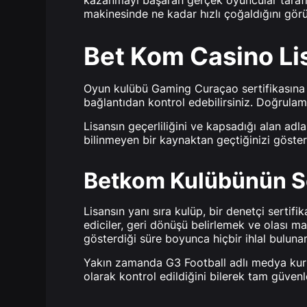
kazanmayı başaran gerçek oyuncular tarafınd
makinesinde ne kadar hızlı çoğaldığını görü
Bet Kom Casino Li
Oyun kulübü Gaming Curaçao sertifikasına sa
bağlantıdan kontrol edebilirsiniz. Doğrulam
Lisansın geçerliliğini ve kapsadığı alan adl
bilinmeyen bir kaynaktan geçtiğinizi göster
Betkom Kulübünün Ser
Lisansın yanı sıra kulüp, bir denetçi serti
ediciler, geri dönüşü belirlemek ve olası ma
gösterdiği süre boyunca hiçbir ihlal buluna
Yakın zamanda G3 Football adlı medya kurulu
olarak kontrol edildiğini bilerek tam güvenl