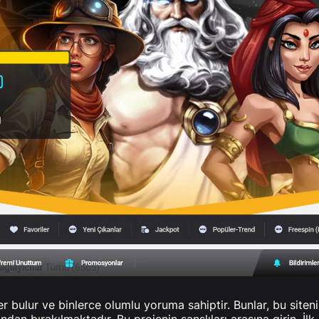
r bulur ve binlerce olumlu yoruma sahiptir. Bunlar, bu site