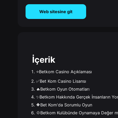
Web sitesine git
Web sitesine git
İçerik
⭐Betkom Casinο Açıklaması
✅Bet Kom Casino Lisansı
🔥Betkom Oyun Otomatları
✨Betkom Hakkında Gerçek İnsanların Yo
🔶Bet Kom'da Sorumlu Oyun
💠Betkom Kulübünde Oynamaya Değer 