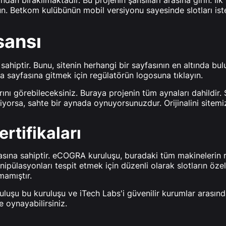
an bırakılmaktadır. Bu projenin şanslıları arasına girin. İlk
n. Betkom kulübünün mobil versiyonu sayesinde slotları isted
sansı
hiptir. Bunu, sitenin herhangi bir sayfasının en altında bu
a sayfasına gitmek için regülatörün logosuna tıklayın.
arını görebileceksiniz. Buraya projenin tüm aynaları dahildir.
iyorsa, sahte bir aynada oynuyorsunuzdur. Orijinalini sitemi
tifikaları
fikasına sahiptir. eCOGRA kuruluşu, buradaki tüm makinelerin 
nipülasyonları tespit etmek için düzenli olarak slotların özel
mamıştır.
şu bu kuruluşu ve iTech Labs'i güvenilir kurumlar arasında 
e oynayabilirsiniz.